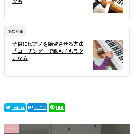
ツも
関連記事
子供にピアノを練習させる方法
「コーチング」で親も子もラク
になる
Prev