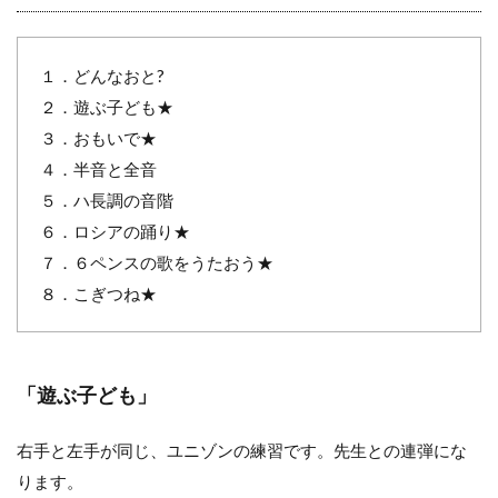
１．どんなおと?
２．遊ぶ子ども★
３．おもいで★
４．半音と全音
５．ハ長調の音階
６．ロシアの踊り★
７．６ペンスの歌をうたおう★
８．こぎつね★
「遊ぶ子ども」
右手と左手が同じ、ユニゾンの練習です。先生との連弾にな
ります。