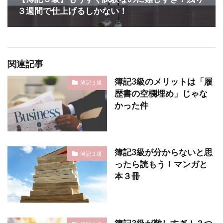
３週間で仕上げるしかない！
関連記事
簿記3級のメリットは「履
簿記３級
歴書の空欄埋め」じゃな
かった件
簿記3級が分からないと思
簿記３級
ったら読もう！マンガと
本３冊