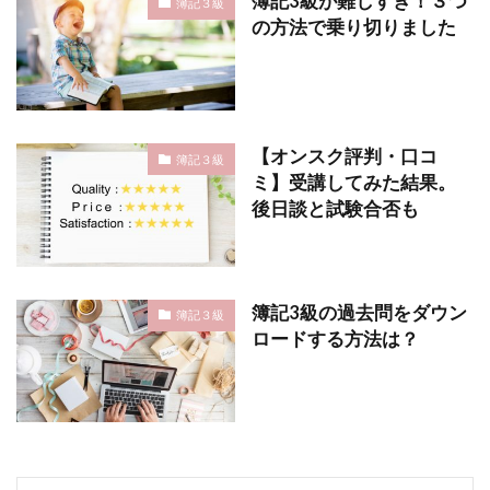
簿記3級が難しすぎ！３つ
簿記３級
の方法で乗り切りました
【オンスク評判・口コ
簿記３級
ミ】受講してみた結果。
後日談と試験合否も
簿記3級の過去問をダウン
簿記３級
ロードする方法は？