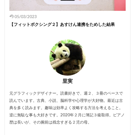
05/03/2023
【フィットボクシング２】あすけん連携をためした結果
里実
元グラフィックデザイナー。読書好きで、週２、３冊のペースで
読んでいます。古典、小説、脳科学や心理学が大好物。最近は古
典を多く読みます。趣味は効率よく攻略する方法を考えること。
逆に無駄な事も大好きです。2020年２月に簿記３級取得。ピアノ
歴は長いが、その腕前は残念すぎる２児の母。