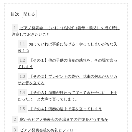
目次
1
ピアノ発表会 じいじ・ばあば（義母・義父）を招く時に
注意しておきたいこと
1.1
知っていれば事前に防げる！やってしまいがちな失
敗４つ
1.2
【その１】他の子供の演奏の感想を、その場で言っ
てしまう
1.3
【その２】プレゼントの袋や、花束の包みがカサカ
サと音を立てる
1.4
【その３】演奏が終わって戻ってきた子供に、上手
だったよーと大声で言ってしまう。
1.5
【その４】演奏の途中で席を立ってしまう
2
家からピアノ発表会の会場までの往復をどうするか
3
ピアノ発表会後のお礼とフォロー