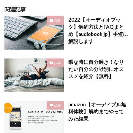
関連記事
2022【オーディオブッ
読書
ク】解約方法とFAQまと
め【audiobook.jp】手短に
解説します
暇な時に自分磨き！なり
読書
たい自分の分野別にオス
スメを紹介【無料】
amazon【オーディブル無
読書
料体験】解約までやって
みた結果