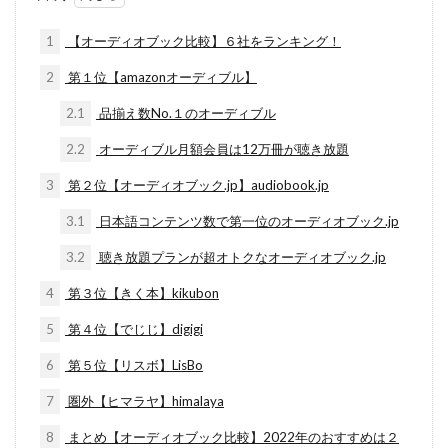
1
【オーディオブック比較】６社をランキング！
2
第１位【amazonオーディブル】
2.1
品揃え数No.１のオーディブル
2.2
オーディブル月額会員は12万冊が聴き放題
3
第２位【オーディオブック.jp】audiobook.jp
3.1
日本語コンテンツ数で第一位のオーディオブック.jp
3.2
聴き放題プランが超オトクなオーディオブック.jp
4
第３位【きく本】kikubon
5
第４位【でじじ】digigi
6
第５位【リスボ】LisBo
7
圏外【ヒマラヤ】himalaya
8
まとめ【オーディオブック比較】2022年のおすすめは２