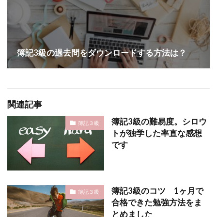
簿記3級の過去問をダウンロードする方法は？
関連記事
簿記3級の難易度。シロウ
簿記３級
トが独学した率直な感想
です
簿記3級のコツ 1ヶ月で
簿記３級
合格できた勉強方法をま
とめました