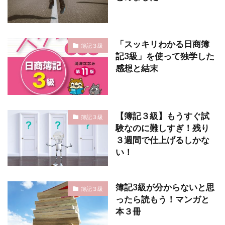
「スッキリわかる日商簿
簿記３級
記3級」を使って独学した
感想と結末
【簿記３級】もうすぐ試
簿記３級
験なのに難しすぎ！残り
３週間で仕上げるしかな
い！
簿記3級が分からないと思
簿記３級
ったら読もう！マンガと
本３冊