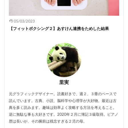
05/03/2023
【フィットボクシング２】あすけん連携をためした結果
里実
元グラフィックデザイナー。読書好きで、週２、３冊のペースで
読んでいます。古典、小説、脳科学や心理学が大好物。最近は古
典を多く読みます。趣味は効率よく攻略する方法を考えること。
逆に無駄な事も大好きです。2020年２月に簿記３級取得。ピアノ
歴は長いが、その腕前は残念すぎる２児の母。