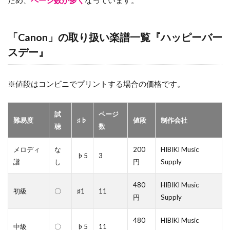
「Canon」の取り扱い楽譜一覧『ハッピーバー
スデー』
※値段はコンビニでプリントする場合の価格です。
試
ページ
難易度
♯♭
値段
制作会社
聴
数
メロディ
な
200
HIBIKI Music
♭5
3
譜
し
円
Supply
480
HIBIKI Music
初級
〇
♯1
11
円
Supply
480
HIBIKI Music
中級
〇
♭5
11