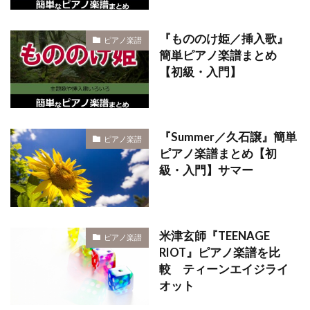
『もののけ姫／挿入歌』
ピアノ楽譜
簡単ピアノ楽譜まとめ
【初級・入門】
『Summer／久石譲』簡単
ピアノ楽譜
ピアノ楽譜まとめ【初
級・入門】サマー
米津玄師『TEENAGE
ピアノ楽譜
RIOT』ピアノ楽譜を比
較 ティーンエイジライ
オット