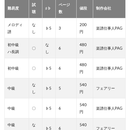
試
ページ
難易度
♯♭
値段
制作会社
聴
数
メロディ
な
200
♭5
3
楽譜仕事人PAG
譜
し
円
初中級
な
480
〇
6
楽譜仕事人PAG
ハ長調
し
円
480
初中級
〇
♭5
6
楽譜仕事人PAG
円
な
540
中級
♭5
5
フェアリー
し
円
540
中級
〇
♭5
6
楽譜仕事人PAG
円
中級
な
540
♭5
6
フェアリー