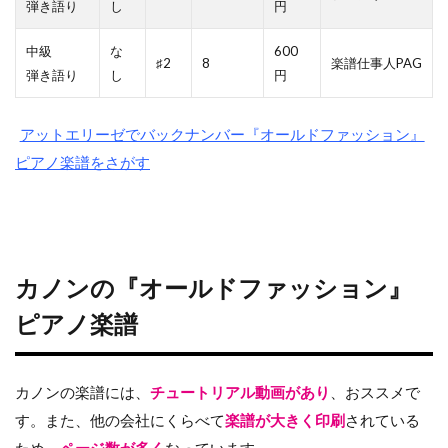
弾き語り
し
円
中級
な
600
♯2
8
楽譜仕事人PAG
弾き語り
し
円
アットエリーゼでバックナンバー『オールドファッション』
ピアノ楽譜をさがす
カノンの『オールドファッション』
ピアノ楽譜
カノンの楽譜には、
チュートリアル動画があり
、おススメで
す。また、他の会社にくらべて
楽譜が大きく印刷
されている
ため、
ページ数が多く
なっています。