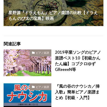
星野源『ドラえもん』ピアノ楽譜の比較【ドラえ
もん のび太の宝島】映画
関連記事
2019卒業ソングのピアノ
ピアノ楽譜
楽譜ベスト10【初級かん
たん編】コブクロゆず
GReeeeN等
『風の谷のナウシカ／挿
ピアノ楽譜
入歌』簡単ピアノ楽譜ま
とめ【初級・入門】