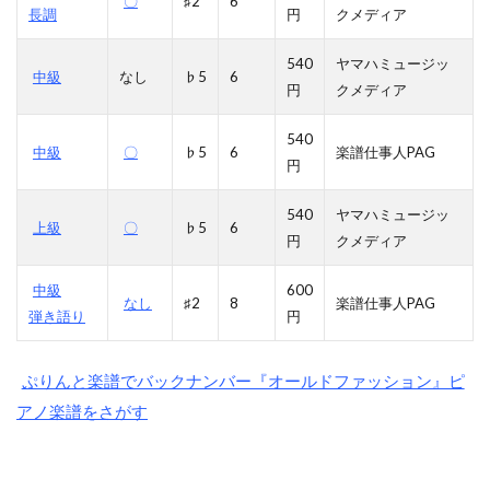
〇
♯2
6
長調
円
クメディア
540
ヤマハミュージッ
中級
なし
♭5
6
円
クメディア
540
中級
〇
♭5
6
楽譜仕事人PAG
円
540
ヤマハミュージッ
上級
〇
♭5
6
円
クメディア
中級
600
なし
♯2
8
楽譜仕事人PAG
弾き語り
円
ぷりんと楽譜でバックナンバー『オールドファッション』ピ
アノ楽譜をさがす