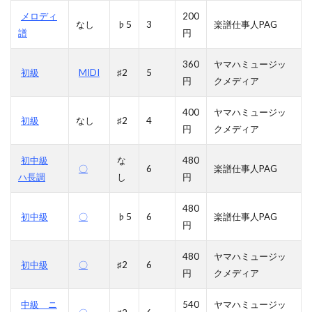
メロディ
200
なし
♭5
3
楽譜仕事人PAG
譜
円
360
ヤマハミュージッ
初級
MIDI
♯2
5
円
クメディア
400
ヤマハミュージッ
初級
なし
♯2
4
円
クメディア
初中級
な
480
〇
6
楽譜仕事人PAG
ハ長調
し
円
480
初中級
〇
♭5
6
楽譜仕事人PAG
円
480
ヤマハミュージッ
初中級
〇
♯2
6
円
クメディア
中級 ニ
540
ヤマハミュージッ