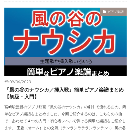
ピアノ楽譜
09/06/2023
『風の谷のナウシカ／挿入歌』簡単ピアノ楽譜まとめ
【初級・入門】
宮崎駿監督のジブリ映画『風の谷のナウシカ』の劇中で流れる曲の、簡
単なピアノ楽譜をまとめました。今回ご紹介するのは、こちらの３曲
で、あわせて４つの入門・初心者レベルで弾ける簡単な楽譜をご紹介し
ます。 王蟲（オーム）との交流（ランランララランランラン♪） 風の谷