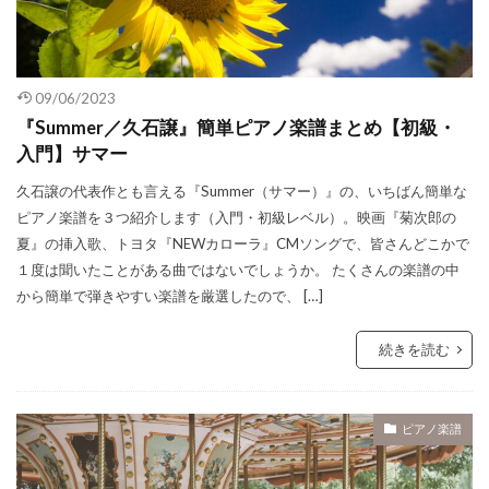
09/06/2023
『Summer／久石譲』簡単ピアノ楽譜まとめ【初級・
入門】サマー
久石譲の代表作とも言える『Summer（サマー）』の、いちばん簡単な
ピアノ楽譜を３つ紹介します（入門・初級レベル）。映画『菊次郎の
夏』の挿入歌、トヨタ『NEWカローラ』CMソングで、皆さんどこかで
１度は聞いたことがある曲ではないでしょうか。 たくさんの楽譜の中
から簡単で弾きやすい楽譜を厳選したので、 […]
続きを読む
ピアノ楽譜