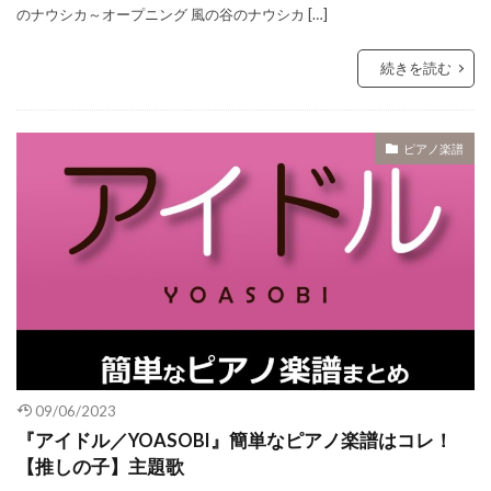
のナウシカ～オープニング 風の谷のナウシカ […]
続きを読む
ピアノ楽譜
09/06/2023
『アイドル／YOASOBI』簡単なピアノ楽譜はコレ！
【推しの子】主題歌