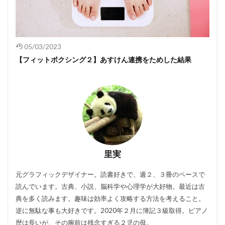
05/03/2023
【フィットボクシング２】あすけん連携をためした結果
里実
元グラフィックデザイナー。読書好きで、週２、３冊のペースで
読んでいます。古典、小説、脳科学や心理学が大好物。最近は古
典を多く読みます。趣味は効率よく攻略する方法を考えること。
逆に無駄な事も大好きです。2020年２月に簿記３級取得。ピアノ
歴は長いが、その腕前は残念すぎる２児の母。